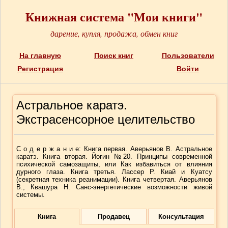
Книжная система "Мои книги"
дарение, купля, продажа, обмен книг
На главную
Поиск книг
Пользователи
Регистрация
Войти
Астральное каратэ.
Экстрасенсорное целительство
С о д е р ж а н и е: Книга первая. Аверьянов В. Астральное
каратэ. Книга вторая. Йогин №20. Принципы современной
психической самозащиты, или Как избавиться от влияния
дурного глаза. Книга третья. Лассер Р. Киай и Куатсу
(секретная техника реанимации). Книга четвертая. Аверьянов
В., Квашура Н. Санс-энергетические возможности живой
системы.
Книга
Продавец
Консультация