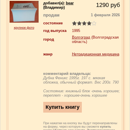
добавил(a):
bear
1290
руб
(Владимир)
продам
1 февраля 2026
состояние
крупное фото
год выпуска
1995
Волгоград
(Волгоградская
город
область)
жанр
Нетрадиционная медицина
комментарий владельца:
Дубна Феникс 1995г. 197 с. мягкая
обложка, обычный формат. Вес 200г. 790
Состояние: книжный блок -очень хорошее;
переплет - хорошее-очень хорошее
При нажатии на кнопку вы будут перенаправлены
на форму, через которую вы сможете
купить