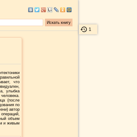
1
тектоники
правильной
вает, что
видуален,
за, улыбка
 человека.
ца (после
дования по
ени) автор
пераций,
мный объем
ым и живым