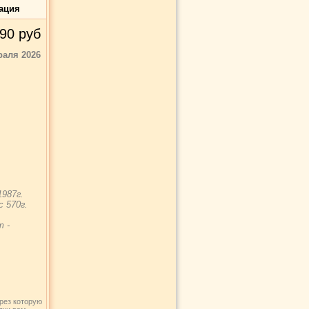
ация
90
руб
раля 2026
987г.
 570г.
т -
рез которую