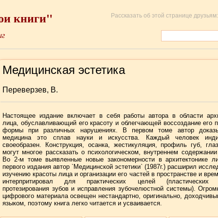
ои книги"
Рассказать об этой странице друзьям:
иг
Медицинская эстетика
Переверзев, В.
Настоящее издание включает в себя работы автора в области архи
лица, обуславливающий его красоту и облегчающей воссоздание его 
формы при различных нарушениях. В первом томе автор доказы
медицина это сплав науки и искусства. Каждый человек инди
своеобразен. Конструкция, осанка, жестикуляция, профиль губ, гла
могут многое рассказать о психологическом, внутреннем содержании
Во 2-м томе выявленные новые закономерности в архитектонике ли
первого издания автор `Медицинской эстетики` (1987г.) расширил иссле
изучению красоты лица и организации его частей в пространстве и врем
интерпритировал для практических целей (пластических о
протезирования зубов и исправления зубочелюстной системы). Огро
цифрового материала освещен нестандартно, оригинально, доходчив
языком, поэтому книга легко читается и усваивается.