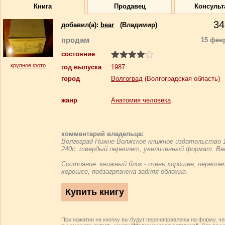
Книга
Продавец
Консульт
34
добавил(a):
bear
(Владимир)
продам
15 фев
состояние
крупное фото
год выпуска
1987
город
Волгоград
(Волгоградская область)
жанр
Анатомия человека
комментарий владельца:
Волгоград Нижне-Волжское книжное издательство 1
240с. твердый переплет, увеличенный формат. Вес
Состояние: книжный блок - очень хорошее; перепле
хорошее, подзагрязнена задняя обложка
При нажатии на кнопку вы будут перенаправлены на форму, че