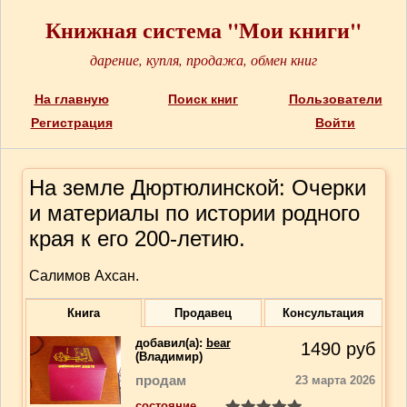
Книжная система "Мои книги"
дарение, купля, продажа, обмен книг
На главную
Поиск книг
Пользователи
Регистрация
Войти
На земле Дюртюлинской: Очерки
и материалы по истории родного
края к его 200-летию.
Салимов Ахсан.
Книга
Продавец
Консультация
добавил(a):
bear
1490
руб
(Владимир)
продам
23 марта 2026
состояние