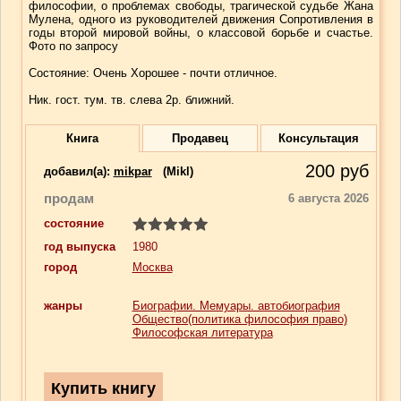
философии, о проблемах свободы, трагической судьбе Жана
Мулена, одного из руководителей движения Сопротивления в
годы второй мировой войны, о классовой борьбе и счастье.
Фото по запросу
Состояние: Очень Хорошее - почти отличное.
Ник. гост. тум. тв. слева 2р. ближний.
Книга
Продавец
Консультация
200
руб
добавил(a):
mikpar
(Mikl)
продам
6 августа 2026
состояние
год выпуска
1980
город
Москва
жанры
Биографии. Мемуары. автобиография
Общество(политика философия право)
Философская литература