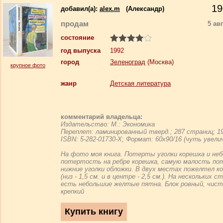
19
добавил(a):
alex.m
(Александр)
продам
5 ав
состояние
год выпуска
1992
город
Зеленоград
(Москва)
крупное фото
жанр
Детская литература
комментарий владельца:
Издательство: М.: Экономика
Переплет: ламинированный тверд.; 287 страниц; 19
ISBN: 5-282-01730-X; Формат: 60x90/16 (чуть увели
На фото моя книга. Потерты уголки корешка и не
потертость на ребре корешка, самую малость п
нижние уголки обложки. В двух местах пожелтел к
(низ - 1,5 см. и в центре - 2,5 см.). На нескольких с
есть небольшие желтые пятна. Блок ровный, чист
крепкий