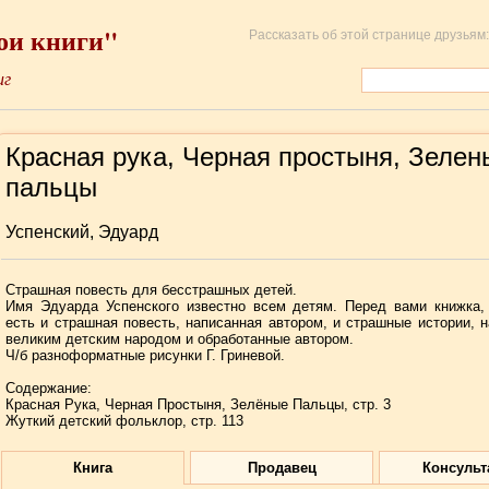
ои книги"
Рассказать об этой странице друзьям:
иг
Красная рука, Черная простыня, Зелен
пальцы
Успенский, Эдуард
Страшная повесть для бесстрашных детей.
Имя Эдуарда Успенского известно всем детям. Перед вами книжка,
есть и страшная повесть, написанная автором, и страшные истории, 
великим детским народом и обработанные автором.
Ч/б разноформатные рисунки Г. Гриневой.
Содержание:
Красная Рука, Черная Простыня, Зелёные Пальцы, стр. 3
Жуткий детский фольклор, стр. 113
Книга
Продавец
Консульт