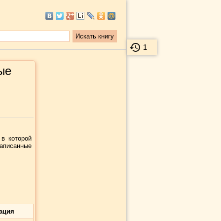
1
ые
 в которой
написанные
ация