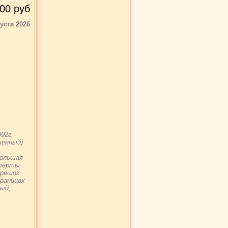
00
руб
густа 2026
92г.
ченный)
большая
отерты
орешок
траницах
ый,