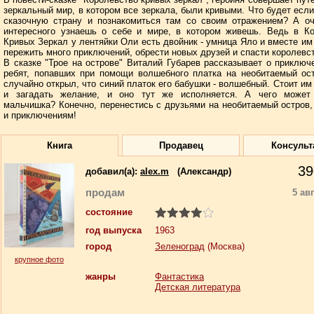
зеркальный мир, в котором все зеркала, были кривыми. Что будет если
сказочную страну и познакомиться там со своим отражением? А оч
интересного узнаешь о себе и мире, в котором живешь. Ведь в Ко
Кривых Зеркал у лентяйки Оли есть двойник - умница Яло и вместе им
пережить много приключений, обрести новых друзей и спасти королевс
В сказке "Трое на острове" Виталий Губарев рассказывает о приключ
ребят, попавших при помощи волшебного платка на необитаемый ос
случайно открыл, что синий платок его бабушки - волшебный. Стоит им
и загадать желание, и оно тут же исполняется. А чего может
мальчишка? Конечно, перенестись с друзьями на необитаемый остров,
и приключениям!
Книга
Продавец
Консульт
39
добавил(a):
alex.m
(Александр)
продам
5 ав
состояние
год выпуска
1963
город
Зеленоград
(Москва)
крупное фото
жанры
Фантастика
Детская литература