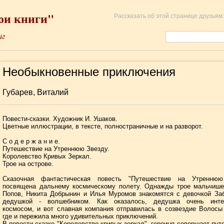
ои книги"
Рассказать об этой странице друзьям:
иг
Необыкновенные приключения
Губарев, Виталий
Повести-сказки. Художник И. Ушаков.
Цветные иллюстрации, в тексте, полностраничные и на разворот.
С о д е р ж а н и е.
Путешествие на Утреннюю Звезду.
Королевство Кривых Зеркал.
Трое на острове.
Сказочная фантастическая повесть "Путешествие на Утреннюю
посвящена дальнему космическому полету. Однажды трое мальчише
Попов, Никита Добрынин и Илья Муромов знакомятся с девочкой За
дедушкой - волшебником. Как оказалось, дедушка очень инте
космосом, и вот славная компания отправилась в созвездие Волосы
где и пережила много удивительных приключений.
В повести-сказке "Королевство кривых зеркал", героиня совершает пут