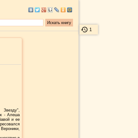
1
 Звезду",
к - Алеша
бавой и ее
ресовался
 Вероники,
ешествие в