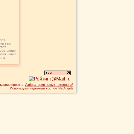
рез
пки вам
гает
 состояние
овия. Наша
 на
ждение проекта:
Лаборатория новых технологий
Используем надежный хостинг NetAngels