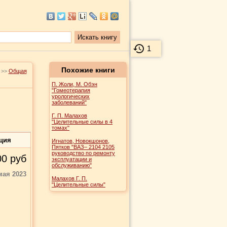
1
Похожие книги
>>
Общая
П. Жоли, М. Обэн
"Гомеотерапия
урологических
заболеваний"
Г. П. Малахов
"Целительные силы в 4
томах"
ция
Игнатов, Новокшонов,
Пятков "ВАЗ– 2104 2105
руководство по ремонту
00
руб
эксплуатации и
обслуживанию"
мая 2023
Малахов Г. П.
"Целительные силы"