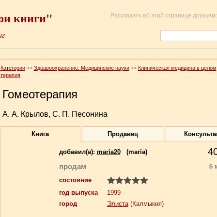
ои книги"
Рассказать об этой странице друзьям:
иг
Категории
>>
Здравоохранение. Медицинские науки
>>
Клиническая медицина в целом
терапия
Гомеотерапия
А. А. Крылов, С. П. Песонина
Книга
Продавец
Консульта
4
добавил(a):
maria20
(maria)
продам
6 
состояние
год выпуска
1999
город
Элиста
(Калмыкия)