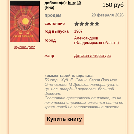
добавил(a):
burg40
150
руб
(Яна)
продам
20 февраля 2026
состояние
год выпуска
1987
Александров
город
(Владимирская область)
крупное фото
жанр
Детская литература
комментарий владельца:
56 стр.. Худ. Е. Савин. Серия Пою мое
Отечество. М Детская литература. с.
цв. илл. твердый переплет, большой
формат.
Состояние практически отличное, но на
некоторых страницах имеются пятна по
краям полей не затрагивающие текста.