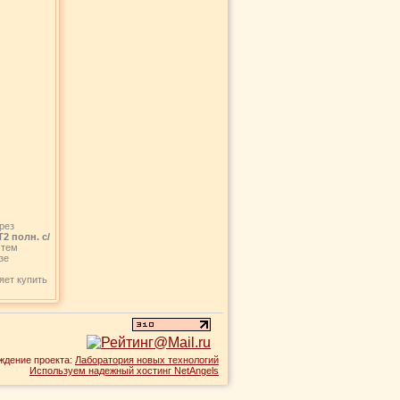
рез
2 полн. с/
 тем
зе
,
яет купить
ждение проекта:
Лаборатория новых технологий
Используем надежный хостинг NetAngels