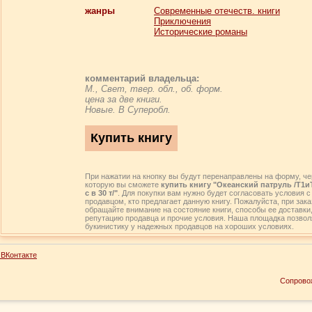
жанры
Современные отечеств. книги
Приключения
Исторические романы
комментарий владельца:
М., Свет, твер. обл., об. форм.
цена за две книги.
Новые. В Суперобл.
При нажатии на кнопку вы будут перенаправлены на форму, че
которую вы сможете
купить книгу "Океанский патруль /Т1иТ
с в 30 т/"
. Для покупки вам нужно будет согласовать условия с
продавцом, кто предлагает данную книгу. Пожалуйста, при зака
обращайте внимание на состояние книги, способы ее доставки
репутацию продавца и прочие условия. Наша площадка позвол
букинистику у надежных продавцов на хороших условиях.
ВКонтакте
Сопрово