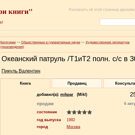
ои книги"
Рассказать об этой странице друзьям:
иг
Категории
>>
Общественные и гуманитарные науки
>>
Художественная литература
(произведения)
Океанский патруль /Т1иТ2 полн. с/с в 30
Пикуль Валентин
Книга
Продавец
Консульт
2
добавил(a):
mikpar
(Mikl)
продам
6 авг
состояние
год выпуска
1992
город
Москва