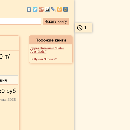
1
Похожие книги
Дарья Калинина "Бабы
Али–бабы"
 т/
В. Кунин "Птичка"
ация
50
руб
уста 2026