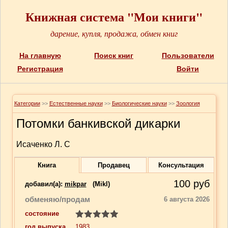
Книжная система "Мои книги"
дарение, купля, продажа, обмен книг
На главную
Поиск книг
Пользователи
Регистрация
Войти
Категории
>>
Естественные науки
>>
Биологические науки
>>
Зоология
Потомки банкивской дикарки
Исаченко Л. С
Книга
Продавец
Консультация
100
руб
добавил(a):
mikpar
(Mikl)
обменяю/продам
6 августа 2026
состояние
год выпуска
1983