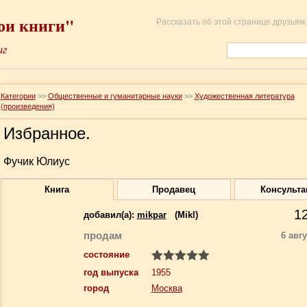
ои книги"
Рассказать об этой странице друзьям:
иг
Категории
>>
Общественные и гуманитарные науки
>>
Художественная литература
(произведения)
Избранное.
Фучик Юлиус
Книга
Продавец
Консульта
1
добавил(a):
mikpar
(Mikl)
продам
6 авг
состояние
год выпуска
1955
город
Москва