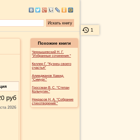
1
Похожие книги
Чернышевский Н. Г.
"Избранные сочинения."
Келлер Г. "Кузнец своего
счастья"
Алимджанов Хамид.
"Симург."
ция
Гроссман В. С. "Степан
Кольчугин."
20
руб
Некрасов Н. А. "Собрание
стихотворений."
уста 2026