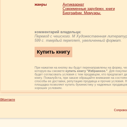
жанры
Антиквариат
Современные зарубежн. книги
Биографии. Мемуары.
комментарий владельца:
Перевод с чешского. М Художественная литератур
599 с. твердый переплет, увеличенный формат.
При нажатии на кнопку вы будут перенаправлены на форму, че
которую вы сможете
купить книгу "Избранное."
. Для покупк
будет согласовать условия с тем продавцом, кто предлагает д
книгу. Пожалуйста, при заказе обращайте внимание на состояни
способы ее доставки, репутацию продавца и прочие условия. 
площадка позволяет купить букинистику у надежных продавцов
хороших условиях.
ВКонтакте
Сопрово