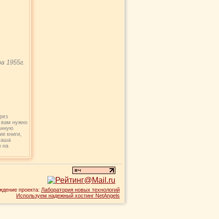
а 1955г.
рез
и вам нужно
анную
е книги,
Наша
 на
ждение проекта:
Лаборатория новых технологий
Используем надежный хостинг NetAngels