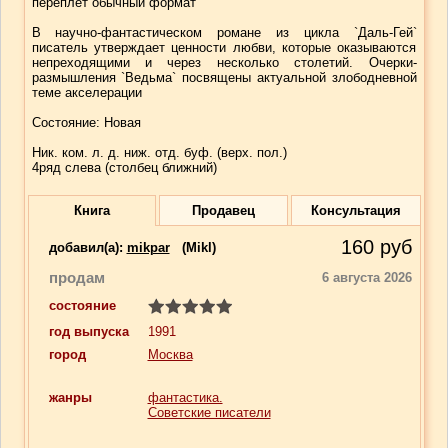
переплет обычный формат
В научно-фантастическом романе из цикла `Даль-Гей`
писатель утверждает ценности любви, которые оказываются
непреходящими и через несколько столетий. Очерки-
размышления `Ведьма` посвящены актуальной злободневной
теме акселерации
Состояние: Новая
Ник. ком. л. д. ниж. отд. буф. (верх. пол.)
4ряд слева (столбец ближний)
Книга
Продавец
Консультация
160
руб
добавил(a):
mikpar
(Mikl)
продам
6 августа 2026
состояние
год выпуска
1991
город
Москва
жанры
фантастика.
Советские писатели