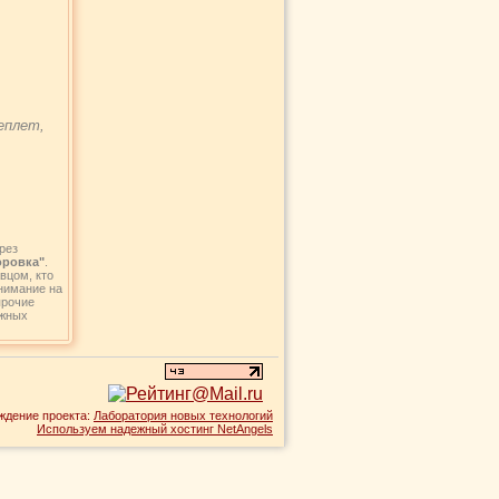
еплет,
рез
оровка"
.
вцом, кто
внимание на
прочие
ежных
ждение проекта:
Лаборатория новых технологий
Используем надежный хостинг NetAngels