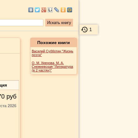
1
Похожие книги
Василий Субботин "Жизнь
поэта"
О. М. Хренова, М. А.
Снежневская "Литература
(в 2 частях)"
ация
70
руб
уста 2026