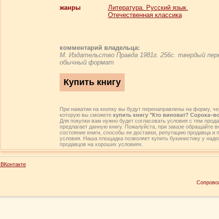
жанры
Литература. Русский язык.
Отечественная классика
комментарий владельца:
М. Издательство Правда 1981г. 256с. твердый пер
обычный формат
При нажатии на кнопку вы будут перенаправлены на форму, че
которую вы сможете
купить книгу "Кто виноват? Сорока–в
Для покупки вам нужно будет согласовать условия с тем прода
предлагает данную книгу. Пожалуйста, при заказе обращайте 
состояние книги, способы ее доставки, репутацию продавца и 
условия. Наша площадка позволяет купить букинистику у над
продавцов на хороших условиях.
ВКонтакте
Сопрово