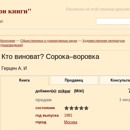
ои книги"
Рассказать об этой странице друзьям:
иг
Категории
>>
Общественные и гуманитарные науки
>>
Художественная литература
(произведения)
Кто виноват? Сорока–воровка
Герцен А. И
Книга
Продавец
Консульт
добавил(a):
mikpar
(Mikl)
продам
1 авг
состояние
год выпуска
1981
город
Москва