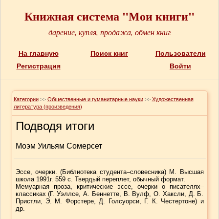
Книжная система "Мои книги"
дарение, купля, продажа, обмен книг
На главную
Поиск книг
Пользователи
Регистрация
Войти
Категории
>>
Общественные и гуманитарные науки
>>
Художественная
литература (произведения)
Подводя итоги
Моэм Уильям Сомерсет
Эссе, очерки. (Библиотека студента–словесника) М. Высшая
школа 1991г. 559 с. Твердый переплет, обычный формат.
Мемуарная проза, критические эссе, очерки о писателях–
классиках (Г. Уэллсе, А. Беннетте, В. Вулф, О. Хаксли, Д. Б.
Пристли, Э. М. Форстере, Д. Голсуорси, Г. К. Честертоне) и
др.