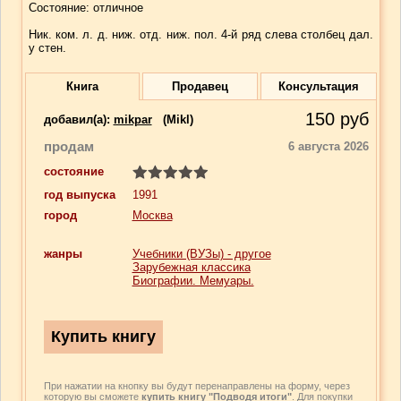
Состояние: отличное
Ник. ком. л. д. ниж. отд. ниж. пол. 4-й ряд слева столбец дал.
у стен.
Книга
Продавец
Консультация
150
руб
добавил(a):
mikpar
(Mikl)
продам
6 августа 2026
состояние
год выпуска
1991
город
Москва
жанры
Учебники (ВУЗы) - другое
Зарубежная классика
Биографии. Мемуары.
При нажатии на кнопку вы будут перенаправлены на форму, через
которую вы сможете
купить книгу "Подводя итоги"
. Для покупки