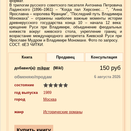
формат.
В трилогии русского советского писателя Антонина Петровича
Ладинского (1896–1961) – "Когда пал Херсонес... ", "Анна
Ярославна – королева Франции", "Последний путь Владимира
Мономаха" – отражены наиболее важные моменты истории
древнерусского государства конца 10 – начала 12 века:
крещение Руси при Владимире, объединение феодальных
княжеств вокруг киевского стола, укрепление границ и
возрастание международного авторитета Киевской Руси при
Ярославе Мудром и Владимире Мономахе. Фото по запросу.
СОСТ. бЕЗ ЧИТКИ.
Книга
Продавец
Консультация
150
руб
добавил(a):
mikpar
(Mikl)
обменяю/продам
6 августа 2026
состояние
год выпуска
1989
город
Москва
жанр
Исторические романы