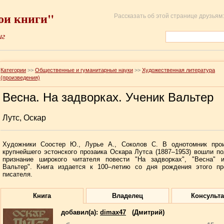
ои книги"
Рассказать об этой странице друзьям:
иг
Категории
>>
Общественные и гуманитарные науки
>>
Художественная литература
(произведения)
Весна. На задворках. Ученик Вальтер
Лутс, Оскар
Художники Соостер Ю., Лурье А., Соколов С. В однотомник прои
крупнейшего эстонского прозаика Оскара Лутса (1887–1953) вошли п
признание широкого читателя повести "На задворках", "Весна" 
Вальтер". Книга издается к 100–летию со дня рождения этого пр
писателя.
Книга
Владелец
Консульт
добавил(a):
dimax47
(Дмитрий)