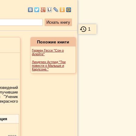
1
Похожие книги
Гермен Гессе "Сон о
флейте"
Линдгрен Астрид "Три
повести о Малыше и
Карлсоне."
зведений
олучившие
и "Ученик
екрасного
ация