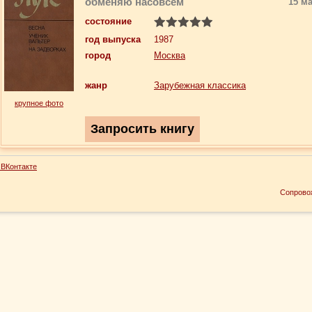
обменяю насовсем
15 ма
состояние
год выпуска
1987
город
Москва
жанр
Зарубежная классика
крупное фото
ВКонтакте
Сопрово