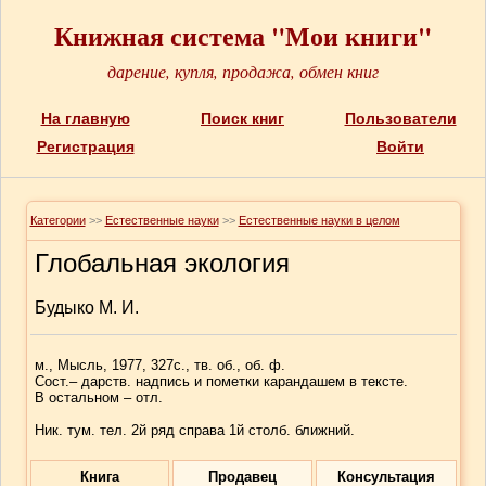
Книжная система "Мои книги"
дарение, купля, продажа, обмен книг
На главную
Поиск книг
Пользователи
Регистрация
Войти
Категории
>>
Естественные науки
>>
Естественные науки в целом
Глобальная экология
Будыко М. И.
м., Мысль, 1977, 327с., тв. об., об. ф.
Сост.– дарств. надпись и пометки карандашем в тексте.
В остальном – отл.
Ник. тум. тел. 2й ряд справа 1й столб. ближний.
Книга
Продавец
Консультация