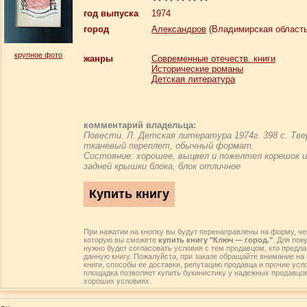
год выпуска
1974
город
Александров
(Владимирская область
крупное фото
жанры
Современные отечеств. книги
Исторические романы
Детская литература
комментарий владельца:
Повести. Л. Детская литература 1974г. 398 с. Тв
тканевый переплет, обычный формат.
Cостояние: хорошее, выцвел и пожелтел корешок 
задней крышки блока, блок отличное
При нажатии на кнопку вы будут перенаправлены на форму, че
которую вы сможете
купить книгу "Ключ — город."
. Для пок
нужно будет согласовать условия с тем продавцом, кто предла
данную книгу. Пожалуйста, при заказе обращайте внимание на
книги, способы ее доставки, репутацию продавца и прочие усл
площадка позволяет купить букинистику у надежных продавцо
хороших условиях.