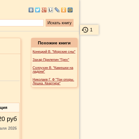
1
Похожие книги
Конецкий В. "Морские сны"
Захар Прилепин "Грех"
Солоухин В. "Камешки на
ладони"
Николаев Г. Ф "Три опоры.
Лешка. Квартира"
ация
20
руб
аля 2026