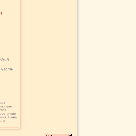
)
ердый
и часть
рез
упки вам
гает
 состояние
овия. Наша
в на