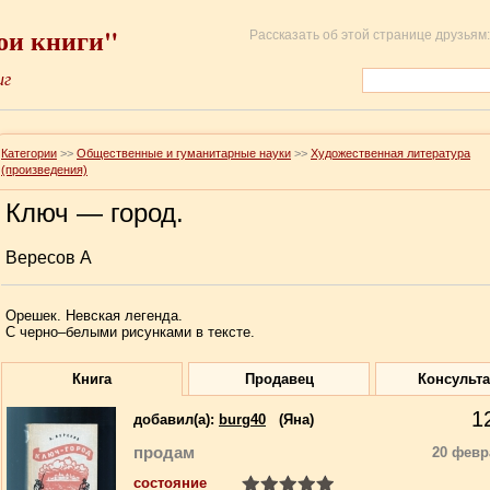
ои книги"
Рассказать об этой странице друзьям:
иг
Категории
>>
Общественные и гуманитарные науки
>>
Художественная литература
(произведения)
Ключ — город.
Вересов А
Орешек. Невская легенда.
С черно–белыми рисунками в тексте.
Книга
Продавец
Консульт
1
добавил(a):
burg40
(Яна)
продам
20 февр
состояние