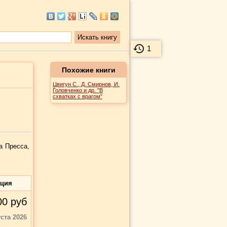
1
Похожие книги
Цвигун С., Д. Смирнов, И.
Головченко и др. "В
схватках с врагом"
а Пресса,
ация
00
руб
уста 2026