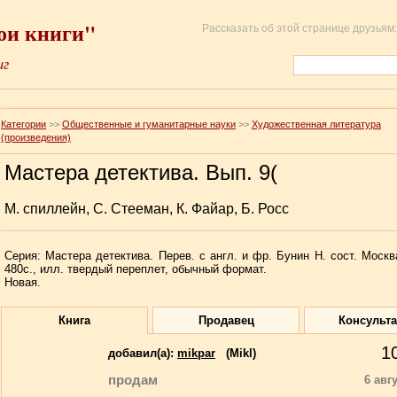
ои книги"
Рассказать об этой странице друзьям:
иг
Категории
>>
Общественные и гуманитарные науки
>>
Художественная литература
(произведения)
Мастера детектива. Вып. 9(
М. спиллейн, С. Стееман, К. Файар, Б. Росс
Серия: Мастера детектива. Перев. с англ. и фр. Бунин Н. сост. Москв
480с., илл. твердый переплет, обычный формат.
Новая.
Книга
Продавец
Консульт
1
добавил(a):
mikpar
(Mikl)
продам
6 авг