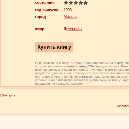
состояние
год выпуска
1993
город
Москва
жанр
Детективы
При нажатии на кнопку вы будут перенаправлены на форму, че
которую вы сможете
купить книгу "Мастера детектива. Вып. 
покупки вам нужно будет согласовать условия с тем продавцом
предлагает данную книгу. Пожалуйста, при заказе обращайте 
состояние книги, способы ее доставки, репутацию продавца и 
условия. Наша площадка позволяет купить букинистику у над
продавцов на хороших условиях.
ВКонтакте
Сопрово