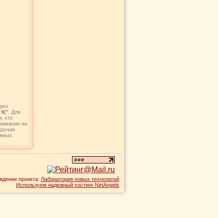
рез
9("
. Для
, кто
внимание на
прочие
ежных
ждение проекта:
Лаборатория новых технологий
Используем надежный хостинг NetAngels