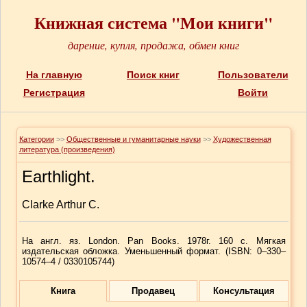
Книжная система "Мои книги"
дарение, купля, продажа, обмен книг
На главную
Поиск книг
Пользователи
Регистрация
Войти
Категории
>>
Общественные и гуманитарные науки
>>
Художественная
литература (произведения)
Earthlight.
Clarke Arthur C.
На англ. яз. London. Pan Books. 1978г. 160 с. Мягкая
издательская обложка. Уменьшенный формат. (ISBN:
0–330–
10574–4
/ 0330105744)
Книга
Продавец
Консультация