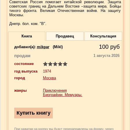
Советская Россия помогает китайской революции. Защита
советских границ на Дальнем Востоке –защита мира. Бойцы
тихого фронта. Великая Отечественная войнв. На защиту
Москвы.
Днепр. бол. ком. "В".
Книга
Продавец
Консультация
100
руб
добавил(a):
mikpar
(Mikl)
продам
1 августа 2026
состояние
год выпуска
1974
город
Москва
жанры
Приключения
Биографии. Мемуары.
При нажатии на кнопку вы будут перенаправлены на форму, через