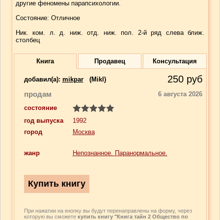
другие феномены парапсихологии.
Состояние: Отличное
Ник. ком. л. д. ниж. отд. ниж. пол. 2-й ряд слева ближ.
столбец
Книга
Продавец
Консультация
250
руб
добавил(a):
mikpar
(Mikl)
продам
6 августа 2026
состояние
год выпуска
1992
город
Москва
жанр
Непознанное. Паранормальное.
При нажатии на кнопку вы будут перенаправлены на форму, через
которую вы сможете
купить книгу "Книга тайн 2 Общество по