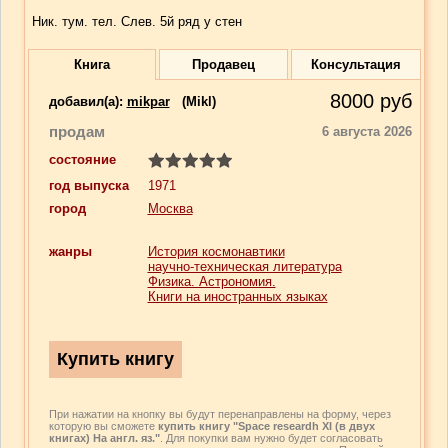
Ник. тум. тел. Слев. 5й ряд у стен
Книга
Продавец
Консультация
8000
руб
добавил(a):
mikpar
(Mikl)
продам
6 августа 2026
состояние
год выпуска
1971
город
Москва
жанры
История космонавтики
научно-техническая литература
Физика. Астрономия.
Книги на иностранных языках
При нажатии на кнопку вы будут перенаправлены на форму, через
которую вы сможете
купить книгу "Space researdh XI (в двух
книгах) На англ. яз."
. Для покупки вам нужно будет согласовать