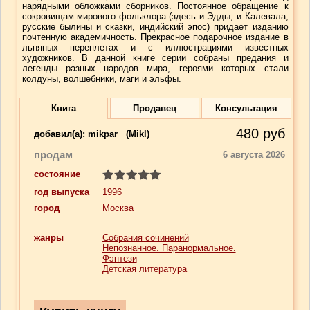
нарядными обложками сборников. Постоянное обращение к
сокровищам мирового фольклора (здесь и Эдды, и Калевала,
русские былины и сказки, индийский эпос) придает изданию
почтенную академичность. Прекрасное подарочное издание в
льняных переплетах и с иллюстрациями известных
художников. В данной книге серии собраны предания и
легенды разных народов мира, героями которых стали
колдуны, волшебники, маги и эльфы.
Книга
Продавец
Консультация
480
руб
добавил(a):
mikpar
(Mikl)
продам
6 августа 2026
состояние
год выпуска
1996
город
Москва
жанры
Собрания сочинений
Непознанное. Паранормальное.
Фэнтези
Детская литература