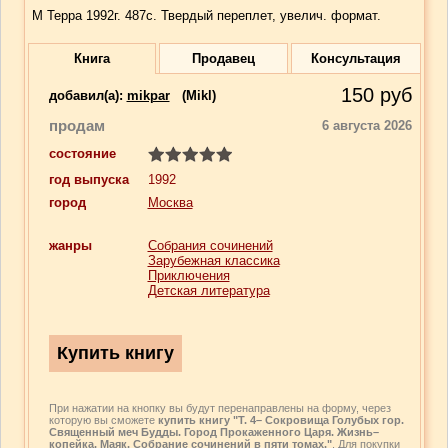
М Терра 1992г. 487с. Твердый переплет, увелич. формат.
Книга
Продавец
Консультация
150
руб
добавил(a):
mikpar
(Mikl)
продам
6 августа 2026
состояние
год выпуска
1992
город
Москва
жанры
Собрания сочинений
Зарубежная классика
Приключения
Детская литература
При нажатии на кнопку вы будут перенаправлены на форму, через
которую вы сможете
купить книгу "Т. 4– Сокровища Голубых гор.
Священный меч Будды. Город Прокаженного Царя. Жизнь–
копейка. Маяк. Собрание сочинений в пяти томах."
. Для покупки