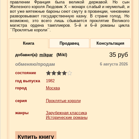
правлении Франция была великой державой. Но сын
Железного короля Людовик X – монарх слабый и неумелый, и
вот уже мятежные бароны сеют смуту в провинции, чиновники
разворовывают государственную казну. В стране голод. Но
возможно, это всего лишь сбывается проклятие Великого
магистра ордена тамплиеров. 5–й и 6–й романы цикла
``Проклятые короли``.
Книга
Продавец
Консультация
35
руб
добавил(a):
mikpar
(Mikl)
обменяю/продам
6 августа 2026
состояние
год выпуска
1982
город
Москва
серия
Проклятые короли
жанры
Зарубежная классика
Исторические романы