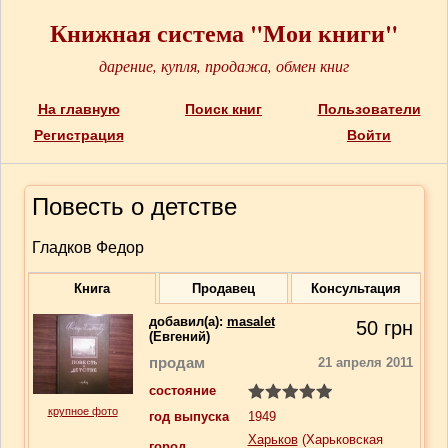
Книжная система "Мои книги"
дарение, купля, продажа, обмен книг
На главную
Поиск книг
Пользователи
Регистрация
Войти
Повесть о детстве
Гладков Федор
Книга
Продавец
Консультация
добавил(a):
masalet
50
грн
(Евгений)
продам
21 апреля 2011
состояние
крупное фото
год выпуска
1949
Харьков
(Харьковская
город