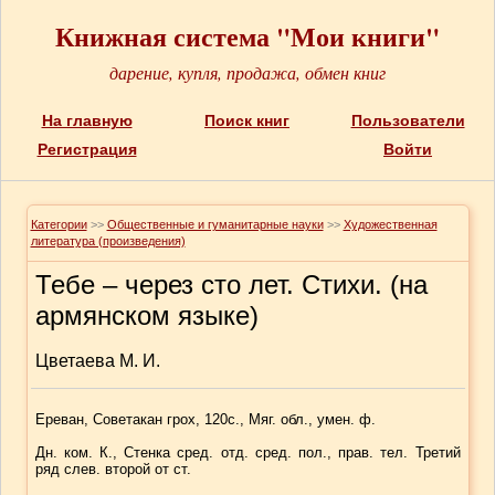
Книжная система "Мои книги"
дарение, купля, продажа, обмен книг
На главную
Поиск книг
Пользователи
Регистрация
Войти
Категории
>>
Общественные и гуманитарные науки
>>
Художественная
литература (произведения)
Тебе – через сто лет. Стихи. (на
армянском языке)
Цветаева М. И.
Ереван, Советакан грох, 120с., Мяг. обл., умен. ф.
Дн. ком. К., Стенка сред. отд. сред. пол., прав. тел. Третий
ряд слев. второй от ст.