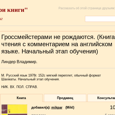
ои книги"
Рассказать об этой странице друзьям:
иг
Гроссмейстерами не рождаются. (Книга
чтения с комментарием на английском
языке. Начальный этап обучения)
Линдер Владимир.
М. Русский язык 1978г. 152с мягкий переплет, обычный формат
Шахматы. Начальный этап обучения.
НИК. ВХ. ПОЛ. СПРАВ.
Книга
Продавец
Консульта
1
добавил(a):
mikpar
(Mikl)