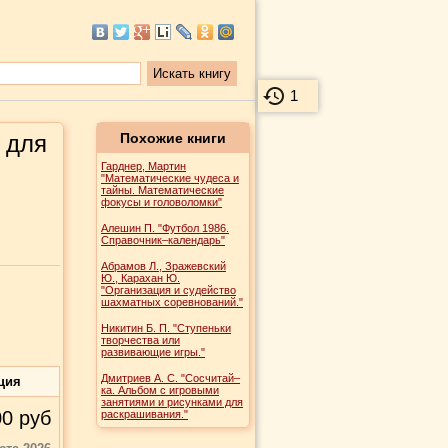
1
 для
Похожие книги
Гарднер, Мартин
"Математические чудеса и
тайны. Математические
фокусы и головоломки"
Алешин П. "Футбол 1986.
Справочник–календарь"
Абрамов Л., Зражевский
Ю., Карахан Ю.
"Организация и судейство
шахматных соревнований."
Никитин Б. П. "Ступеньки
творчества или
развивающие игры."
Дмитриев А. С. "Сосчитай–
ция
ка. Альбом с игровыми
занятиями и рисунками для
00
руб
раскрашивания."