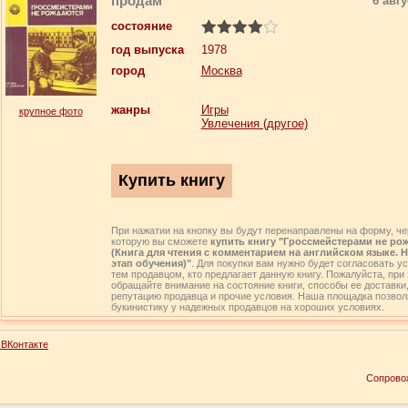
продам
6 авгу
состояние
год выпуска
1978
город
Москва
жанры
Игры
крупное фото
Увлечения (другое)
При нажатии на кнопку вы будут перенаправлены на форму, че
которую вы сможете
купить книгу "Гроссмейстерами не ро
(Книга для чтения с комментарием на английском языке.
этап обучения)"
. Для покупки вам нужно будет согласовать у
тем продавцом, кто предлагает данную книгу. Пожалуйста, при 
обращайте внимание на состояние книги, способы ее доставки
репутацию продавца и прочие условия. Наша площадка позвол
букинистику у надежных продавцов на хороших условиях.
ВКонтакте
Сопрово