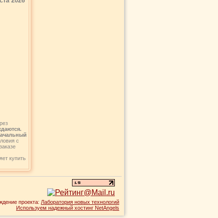
ста 2026
рез
ждаются.
 Начальный
словия с
заказе
,
яет купить
ждение проекта:
Лаборатория новых технологий
Используем надежный хостинг NetAngels