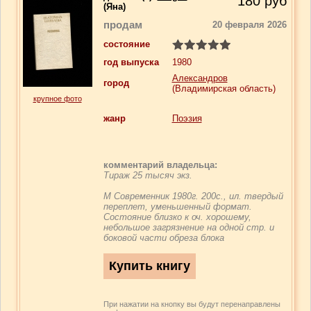
180
руб
(Яна)
продам
20 февраля 2026
состояние
год выпуска
1980
Александров
город
(Владимирская область)
крупное фото
жанр
Поэзия
комментарий владельца:
Тираж 25 тысяч экз.
М Современник 1980г. 200с., ил. твердый
переплет, уменьшенный формат.
Состояние близко к оч. хорошему,
небольшое загрязнение на одной стр. и
боковой части обреза блока
При нажатии на кнопку вы будут перенаправлены