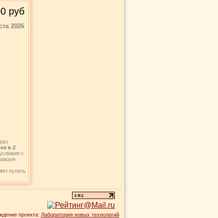
00
руб
ста 2026
рез
ея в 2
условия с
заказе
,
яет купить
ждение проекта:
Лаборатория новых технологий