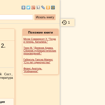
1
Похожие книги
Моэм Соммерсет У. "Тогда
и теперь. Каталина."
 2.
Твен М. "Дневник Адама.
Сборник публицистических
произведений."
Габриэль Гарсиа Маркес
"Сто лет одиночества"
Франс Анатоль.
"Избранное"
. Сост.,
тература
ция