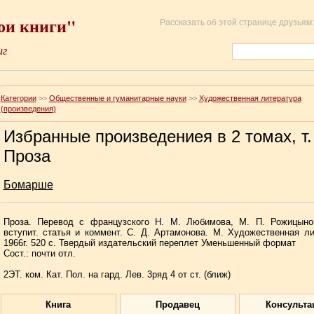
ои книги"
Рассказать об этой странице друзьям:
иг
Категории
>>
Общественные и гуманитарные науки
>>
Художественная литература
(произведения)
Избранные произведениея в 2 томах, т.
Проза
Бомарше
Проза. Перевод с французского Н. М. Любимова, М. П. Рожицыной
вступит. статья и коммент. С. Д. Артамонова. М. Художественная ли
1966г. 520 с. Твердый издательский переплет Уменьшенный формат
Сост.: почти отл.
2ЭТ. ком. Кат. Пол. на гард. Лев. 3ряд 4 от ст. (ближ)
Книга
Продавец
Консульта