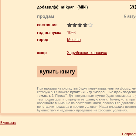
2
добавил(a):
mikpar
(Mikl)
продам
6 авгу
состояние
год выпуска
1966
город
Москва
жанр
Зарубежная классика
При нажатии на кнопку вы будут перенаправлены на форму, че
которую вы сможете
купить книгу "Избранные произведени
томах, т. 2. Проза"
. Для покупки вам нужно будет согласовать 
тем продавцом, кто предлагает данную книгу. Пожалуйста, при 
обращайте внимание на состояние книги, способы ее доставки
репутацию продавца и прочие условия. Наша площадка позвол
букинистику у надежных продавцов на хороших условиях.
ВКонтакте
Сопрово