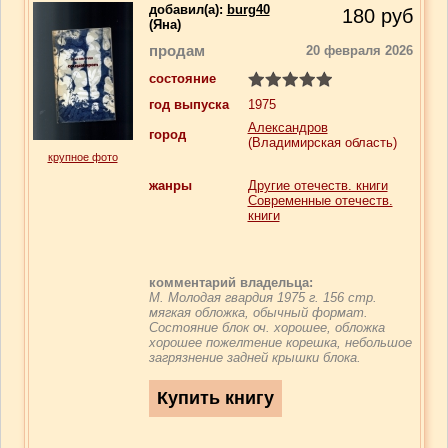
добавил(a):
burg40
180
руб
(Яна)
продам
20 февраля 2026
состояние
год выпуска
1975
Александров
город
(Владимирская область)
крупное фото
жанры
Другие отечеств. книги
Современные отечеств.
книги
комментарий владельца:
М. Молодая гвардия 1975 г. 156 стр.
мягкая обложка, обычный формат.
Состояние блок оч. хорошее, обложка
хорошее пожелтение корешка, небольшое
загрязнение задней крышки блока.