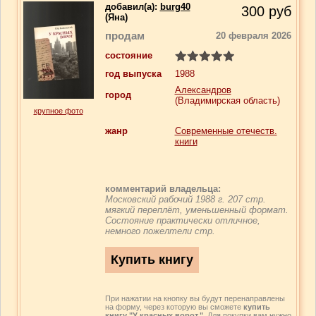
добавил(a):
burg40
300
руб
(Яна)
продам
20 февраля 2026
состояние
год выпуска
1988
Александров
город
(Владимирская область)
крупное фото
жанр
Современные отечеств.
книги
комментарий владельца:
Московский рабочий 1988 г. 207 стр.
мягкий переплёт, уменьшенный формат.
Состояние практически отличное,
немного пожелтели стр.
При нажатии на кнопку вы будут перенаправлены
на форму, через которую вы сможете
купить
книгу "У красных ворот."
. Для покупки вам нужно