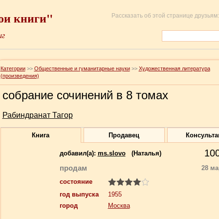
ои книги"
Рассказать об этой странице друзьям:
иг
Категории
>>
Общественные и гуманитарные науки
>>
Художественная литература
(произведения)
собрание сочинений в 8 томах
Рабиндранат Тагор
Книга
Продавец
Консульта
10
добавил(a):
ms.slovo
(Наталья)
продам
28 ма
состояние
год выпуска
1955
город
Москва