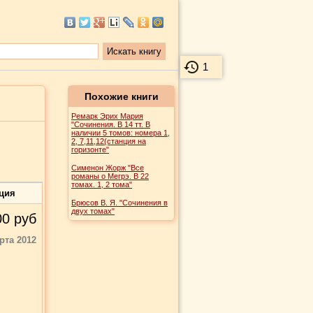
1
Похожие книги
Ремарк Эрих Мария
"Сочинения. В 14 тт. В
наличии 5 томов: номера 1,
2, 7,11,12(станция на
горизонте"
Сименон Жорж "Все
романы о Мегрэ. В 22
томах. 1, 2 тома"
ция
Брюсов В. Я. "Сочинения в
двух томах"
00
руб
рта 2012