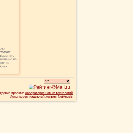
рез
 томах"
.
вцом, кто
внимание на
прочие
ежных
ждение проекта:
Лаборатория новых технологий
Используем надежный хостинг NetAngels