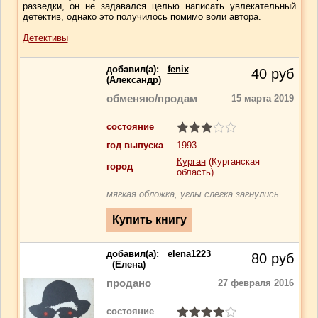
разведки, он не задавался целью написать увлекательный
детектив, однако это получилось помимо воли автора.
Детективы
добавил(a):
fenix
40
руб
(Александр)
обменяю/продам
15 марта 2019
состояние
год выпуска
1993
Курган
(Курганская
город
область)
мягкая обложка, углы слегка загнулись
добавил(a):
elena1223
80
руб
(Елена)
продано
27 февраля 2016
состояние