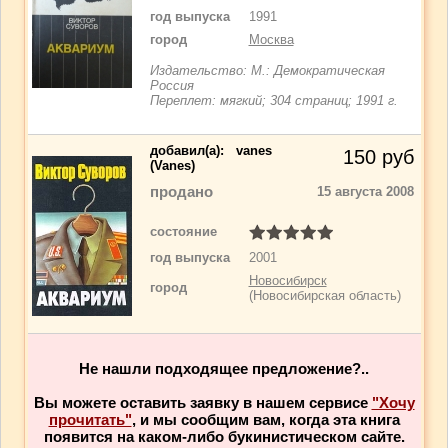
год выпуска
1991
город
Москва
Издательство: М.: Демократическая
Россия
Переплет: мягкий; 304 страниц; 1991 г.
добавил(a):
vanes
150
руб
(Vanes)
продано
15 августа 2008
состояние
год выпуска
2001
Новосибирск
город
(Новосибирская область)
Не нашли подходящее предложение?..
Вы можете оставить заявку в нашем сервисе
"Хочу
прочитать"
, и мы сообщим вам, когда эта книга
появится на каком-либо букинистическом сайте.