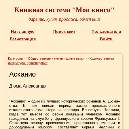
Книжная система "Мои книги"
дарение, купля, продажа, обмен книг
На главную
Поиск книг
Пользователи
Регистрация
Войти
Категории
>>
Общественные и гуманитарные науки
>>
Художественная
литература (произведения)
Асканио
Дюма Александр
"Асканио" – один из лучших исторических романов А. Дюма–
отца. В нем описан период жизни прославленного
итальянского скульптора и ювелира Бенвенуто Челлини,
когда тот вместе со своим любимым учеником Асканио
находился на службе у французского короля Франсуаска I.
Сюжетную основу произведения, пронизанного смелым и
добродушным юмором, составляет борьба Челлини с