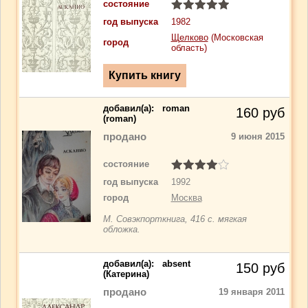
состояние
год выпуска
1982
Щелково
(Московская
город
область)
добавил(a):
roman
160
руб
(roman)
продано
9 июня 2015
состояние
год выпуска
1992
город
Москва
М. Совэкпорткнига, 416 с. мягкая
обложка.
добавил(a):
absent
150
руб
(Катерина)
продано
19 января 2011