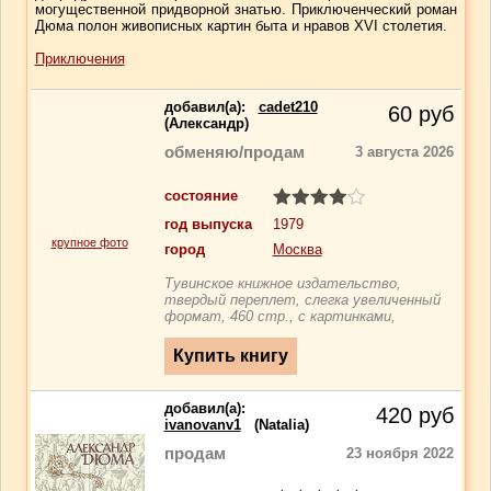
могущественной придворной знатью. Приключенческий роман
Дюма полон живописных картин быта и нравов XVI столетия.
Приключения
добавил(a):
cadet210
60
руб
(Александр)
обменяю/продам
3 августа 2026
состояние
год выпуска
1979
крупное фото
город
Москва
Тувинское книжное издательство,
твердый переплет, слегка увеличенный
формат, 460 стр., с картинками,
добавил(a):
420
руб
ivanovanv1
(Natalia)
продам
23 ноября 2022