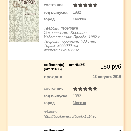
состояние
год выпуска
1982
город
Москва
Твердый переплет
Сохранность: Хорошая
Издательство: Правда, 1982 г.
Твердый переплет, 480 стр.
Тираж: 3000000 экз.
Формат: 84x108/32
добавил(a):
amrita86
150
руб
(amrita86)
продано
18 августа 2010
состояние
год выпуска
1982
город
Москва
обложка
http://bookriver.ru/book/151496
добавил(a):