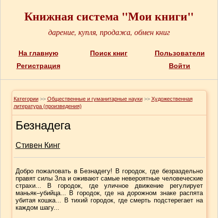
Книжная система "Мои книги"
дарение, купля, продажа, обмен книг
На главную
Поиск книг
Пользователи
Регистрация
Войти
Категории
>>
Общественные и гуманитарные науки
>>
Художественная
литература (произведения)
Безнадега
Стивен Кинг
Добро пожаловать в Безнадегу! В городок, где безраздельно
правят силы Зла и оживают самые невероятные человеческие
страхи... В городок, где уличное движение регулирует
маньяк–убийца... В городок, где на дорожном знаке распята
убитая кошка... В тихий городок, где смерть подстерегает на
каждом шагу...