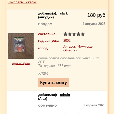
Триллеры. Ужасы.
добавил(a):
stark
180
руб
(анкудин)
продам
4 августа 2026
состояние
год выпуска
2002
Ангарск
(Иркутская
город
область)
самое полное собрание сочинений. изд.
АСТ
крупное фото
Тв. перепл., 381 стр.,
ХЛШ-1
добавил(a):
admin
(Alex)
обменяно
9 апреля 2023