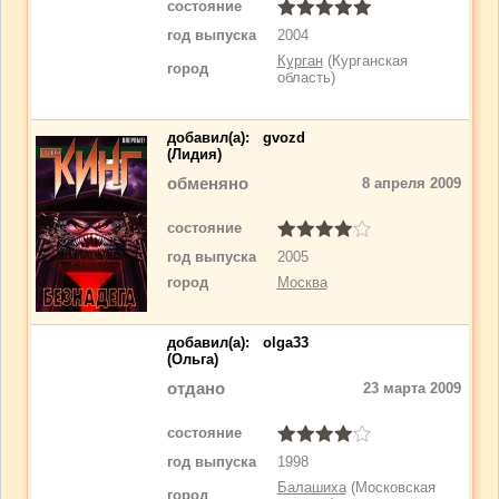
состояние
год выпуска
2004
Курган
(Курганская
город
область)
добавил(a):
gvozd
(Лидия)
обменяно
8 апреля 2009
состояние
год выпуска
2005
город
Москва
добавил(a):
olga33
(Ольга)
отдано
23 марта 2009
состояние
год выпуска
1998
Балашиха
(Московская
город