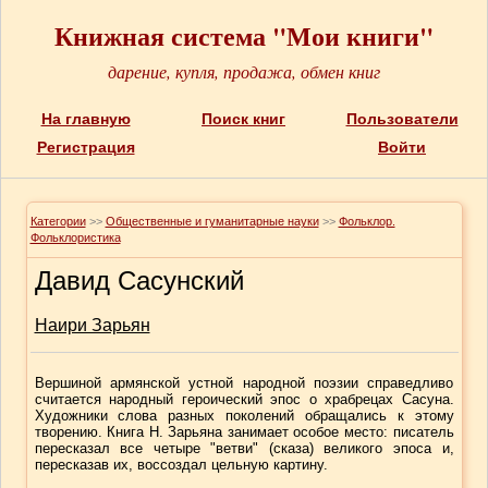
Книжная система "Мои книги"
дарение, купля, продажа, обмен книг
На главную
Поиск книг
Пользователи
Регистрация
Войти
Категории
>>
Общественные и гуманитарные науки
>>
Фольклор.
Фольклористика
Давид Сасунский
Наири Зарьян
Вершиной армянской устной народной поэзии справедливо
считается народный героический эпос о храбрецах Сасуна.
Художники слова разных поколений обращались к этому
творению. Книга Н. Зарьяна занимает особое место: писатель
пересказал все четыре "ветви" (сказа) великого эпоса и,
пересказав их, воссоздал цельную картину.