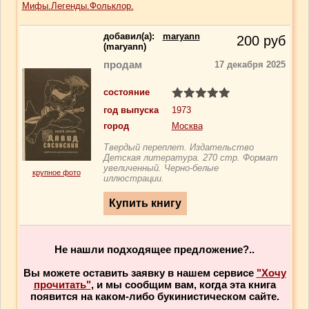
Мифы.Легенды.Фольклор.
добавил(a):
maryann
200
руб
(maryann)
продам
17 декабря 2025
состояние
год выпуска
1973
город
Москва
Твердый переплет. Издательство
Детская литература. 270 стр. Формат
увеличенный. Черно-белые
крупное фото
иллюстрации.
Не нашли подходящее предложение?..
Вы можете оставить заявку в нашем сервисе
"Хочу
прочитать"
, и мы сообщим вам, когда эта книга
появится на каком-либо букинистическом сайте.