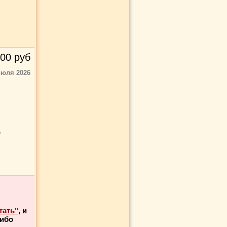
00
руб
июля 2026
й
тать"
, и
либо