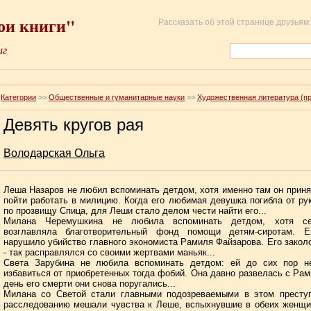
ои книги"
Рассказать об этой странице друзьям:
иг
Категории
>>
Общественные и гуманитарные науки
>>
Художественная литература (п
Девять кругов рая
Володарская Ольга
Леша Назаров не любил вспоминать детдом, хотя именно там он прин
пойти работать в милицию. Когда его любимая девушка погибла от ру
по прозвищу Спица, для Леши стало делом чести найти его...
Милана Черемушкина не любила вспоминать детдом, хотя се
возглавляла благотворительный фонд помощи детям-сиротам. Е
нарушило убийство главного экономиста Рамиля Файзарова. Его закол
- так расправлялся со своими жертвами маньяк...
Света Зарубина не любила вспоминать детдом: ей до сих пор н
избавиться от приобретенных тогда фобий. Она давно развелась с Рам
день его смерти они снова поругались...
Милана со Светой стали главными подозреваемыми в этом преступ
расследованию мешали чувства к Леше, вспыхнувшие в обеих женщи