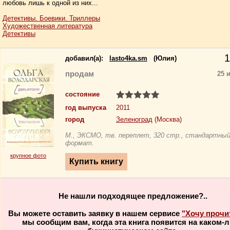
любовь лишь к одной из них...
Детективы. Боевики. Триллеры
Художественная литература
Детективы
1
добавил(a):
lasto4ka.sm
(Юлия)
продам
25 
состояние
год выпуска
2011
город
Зеленоград
(Москва)
М., ЭКСМО, тв. переплет, 320 стр., стандартны
формат.
крупное фото
Не нашли подходящее предложение?..
Вы можете оставить заявку в нашем сервисе
"Хочу прочи
мы сообщим вам, когда эта книга появится на каком-