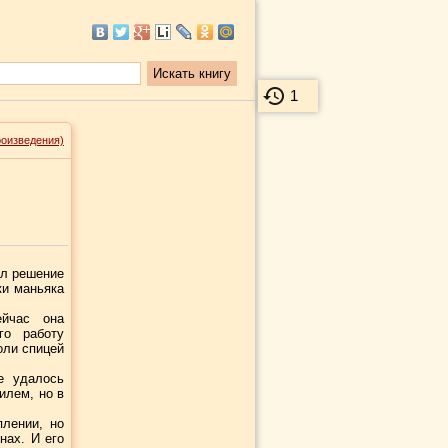
1
роизведения)
ял решение
ки маньяка
йчас она
го работу
оли спицей
е удалось
илем, но в
лении, но
нах. И его