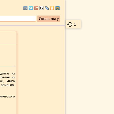
1
дного из
релая из
е, книга
 романов,
мического