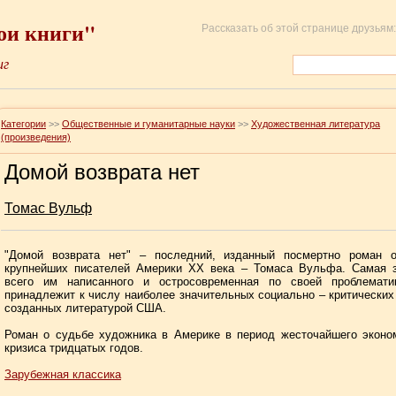
ои книги"
Рассказать об этой странице друзьям:
иг
Категории
>>
Общественные и гуманитарные науки
>>
Художественная литература
(произведения)
Домой возврата нет
Томас Вульф
"Домой возврата нет" – последний, изданный посмертно роман о
крупнейших писателей Америки XX века – Томаса Вульфа. Самая з
всего им написанного и остросовременная по своей проблематик
принадлежит к числу наиболее значительных социально – критических
созданных литературой США.
Роман о судьбе художника в Америке в период жесточайшего эконо
кризиса тридцатых годов.
Зарубежная классика