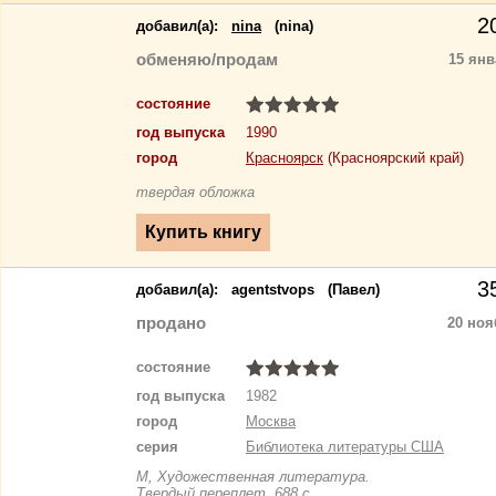
2
добавил(a):
nina
(nina)
обменяю/продам
15 янв
состояние
год выпуска
1990
город
Красноярск
(Красноярский край)
твердая обложка
3
добавил(a):
agentstvops
(Павел)
продано
20 ноя
состояние
год выпуска
1982
город
Москва
серия
Библиотека литературы США
М, Художественная литература.
Твердый переплет, 688 с.