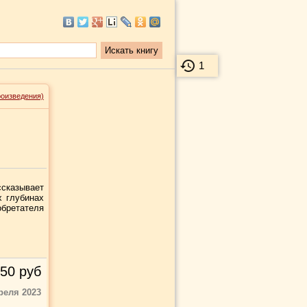
1
роизведения)
сказывает
х глубинах
бретателя
50
руб
реля 2023