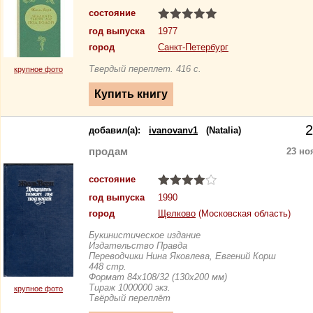
состояние
год выпуска
1977
город
Санкт-Петербург
Твердый переплет. 416 с.
крупное фото
2
добавил(a):
ivanovanv1
(Natalia)
продам
23 но
состояние
год выпуска
1990
город
Щелково
(Московская область)
Букинистическое издание
Издательство Правда
Переводчики Нина Яковлева, Евгений Корш
448 стр.
Формат 84x108/32 (130х200 мм)
Тираж 1000000 экз.
крупное фото
Твёрдый переплёт