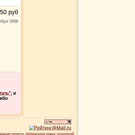
50
руб
ября 2008
тать"
, и
либо
ждение проекта:
Лаборатория новых технологий