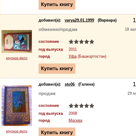
1
добавил(a):
varya29.01.1999
(Варвара)
обменяю/продам
18 ав
состояние
год выпуска
2011
город
Уфа
(Башкортостан)
крупное фото
1
добавил(a):
sto06
(Галина)
продам
29 м
состояние
год выпуска
2008
город
Москва
крупное фото