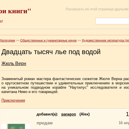
ои книги"
Рассказать об этой странице друзьям:
иг
Категории
>>
Общественные и гуманитарные науки
>>
Художественная литература (п
Двадцать тысяч лье под водой
Жюль Верн
Знаменитый роман мастера фантастических сюжетов Жюля Верна рас
о кругосветном путешествии и удивительных приключениях в морски
на уникальном подводном корабле "Наутилус" исследователя и изо
капитана Немо и его товарищей.
Приключения
1
добавил(a):
paragon
(Alex)
продам
16 ап