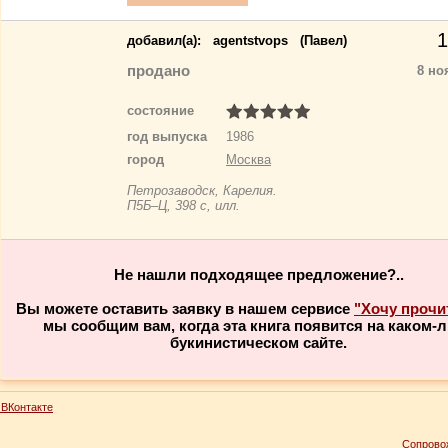
1
добавил(a):
agentstvops
(Павел)
продано
8 но
состояние
год выпуска
1986
город
Москва
Петрозаводск, Карелия.
П5Б–Ц, 398 с, илл.
Не нашли подходящее предложение?..
Вы можете оставить заявку в нашем сервисе
"Хочу прочи
мы сообщим вам, когда эта книга появится на каком-
букинистическом сайте.
ВКонтакте
Сопрово