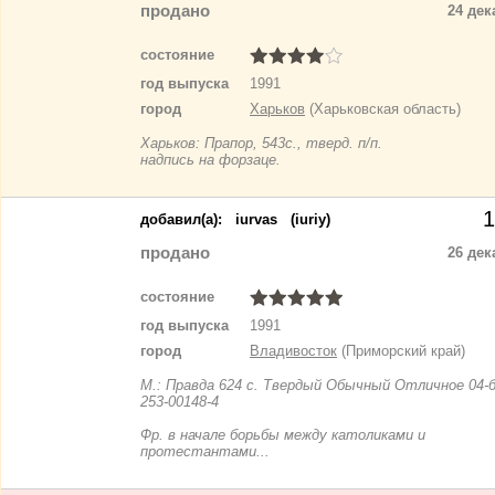
продано
24 дек
состояние
год выпуска
1991
город
Харьков
(Харьковская область)
Харьков: Прапор, 543с., тверд. п/п.
надпись на форзаце.
1
добавил(a):
iurvas
(iuriy)
продано
26 дек
состояние
год выпуска
1991
город
Владивосток
(Приморский край)
М.: Правда 624 с. Твердый Обычный Отличное 04-бп
253-00148-4
Фр. в начале борьбы между католиками и
протестантами...