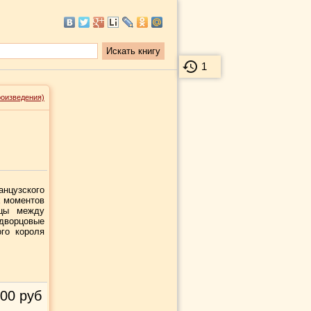
1
роизведения)
анцузского
х моментов
ицы между
дворцовые
го короля
00
руб