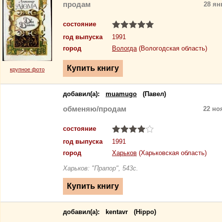
продам
28 ян
состояние
год выпуска
1991
город
Вологда
(Вологодская область)
крупное фото
добавил(a):
muamugo
(Павел)
обменяю/продам
22 но
состояние
год выпуска
1991
город
Харьков
(Харьковская область)
Харьков: "Прапор", 543с.
добавил(a):
kentavr
(Hippo)