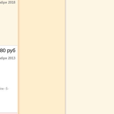
абря 2018
80
руб
абря 2013
к- 5-