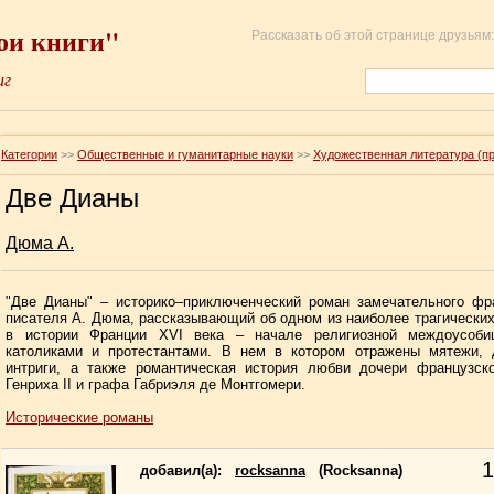
ои книги"
Рассказать об этой странице друзьям:
иг
Категории
>>
Общественные и гуманитарные науки
>>
Художественная литература (п
Две Дианы
Дюма А.
"Две Дианы" – историко–приключенческий роман замечательного фр
писателя А. Дюма, рассказывающий об одном из наиболее трагически
в истории Франции XVI века – начале религиозной междоусоб
католиками и протестантами. В нем в котором отражены мятежи, 
интриги, а также романтическая история любви дочери французско
Генриха II и графа Габриэля де Монтгомери.
Исторические романы
1
добавил(a):
rocksanna
(Rocksanna)