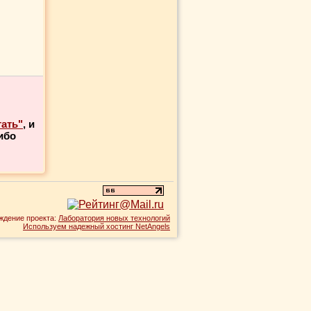
тать"
, и
ибо
ждение проекта:
Лаборатория новых технологий
Используем надежный хостинг NetAngels