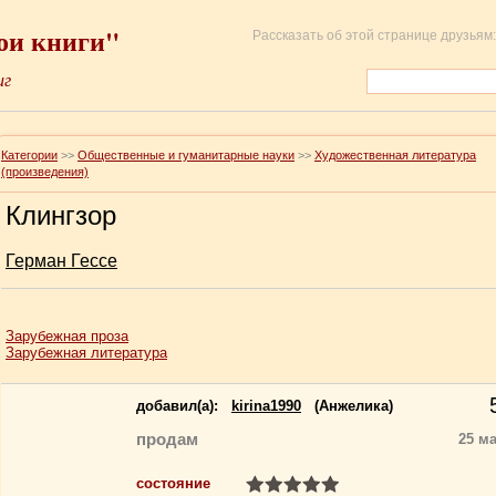
ои книги"
Рассказать об этой странице друзьям:
иг
Категории
>>
Общественные и гуманитарные науки
>>
Художественная литература
(произведения)
Клингзор
Герман Гессе
Зарубежная проза
Зарубежная литература
добавил(a):
kirina1990
(Анжелика)
продам
25 ма
состояние