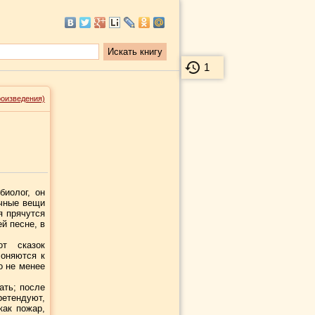
1
роизведения)
биолог, он
ычные вещи
я прячутся
ей песне, в
от сказок
лоняются к
о не менее
ать; после
ретендуют,
как пожар,