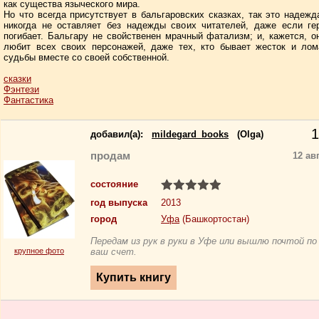
как существа языческого мира.
Но что всегда присутствует в бальгаровских сказках, так это надежд
никогда не оставляет без надежды своих читателей, даже если ге
погибает. Бальгару не свойственен мрачный фатализм; и, кажется, о
любит всех своих персонажей, даже тех, кто бывает жесток и лом
судьбы вместе со своей собственной.
сказки
Фэнтези
Фантастика
1
добавил(a):
mildegard_books
(Olga)
продам
12 ав
состояние
год выпуска
2013
город
Уфа
(Башкортостан)
Передам из рук в руки в Уфе или вышлю почтой по
крупное фото
ваш счет.