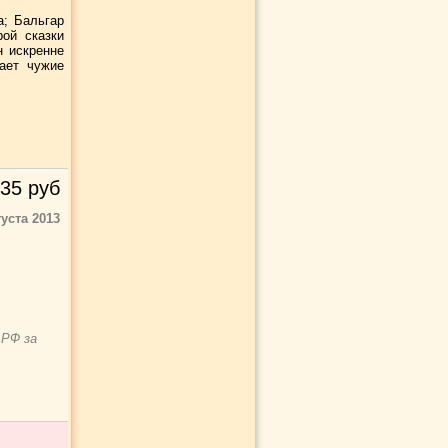
а; Бальгар
рой сказки
н искренне
ает чужие
35
руб
густа 2013
 РФ за