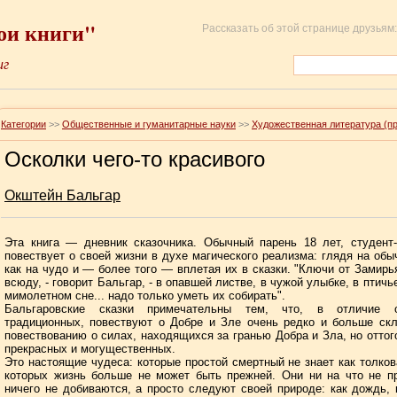
ои книги"
Рассказать об этой странице друзьям:
иг
Категории
>>
Общественные и гуманитарные науки
>>
Художественная литература (п
Осколки чего-то красивого
Окштейн Бальгар
Эта книга — дневник сказочника. Обычный парень 18 лет, студент-
повествует о своей жизни в духе магического реализма: глядя на об
как на чудо и — более того — вплетая их в сказки. "Ключи от Замирь
всюду, - говорит Бальгар, - в опавшей листве, в чужой улыбке, в птичь
мимолетном сне... надо только уметь их собирать".
Бальгаровские сказки примечательны тем, что, в отличие 
традиционных, повествуют о Добре и Зле очень редко и больше ск
повествованию о силах, находящихся за гранью Добра и Зла, но оттог
прекрасных и могущественных.
Это настоящие чудеса: которые простой смертный не знает как толков
которых жизнь больше не может быть прежней. Они ни на что не п
ничего не добиваются, а просто следуют своей природе: как дождь, 