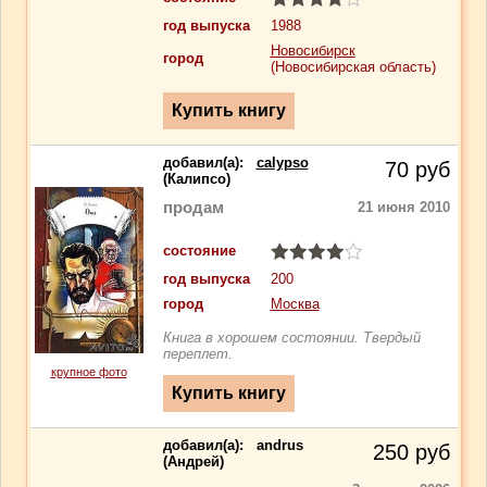
год выпуска
1988
Новосибирск
город
(Новосибирская область)
добавил(a):
calypso
70
руб
(Калипсо)
продам
21 июня 2010
состояние
год выпуска
200
город
Москва
Книга в хорошем состоянии. Твердый
переплет.
крупное фото
добавил(a):
andrus
250
руб
(Андрей)