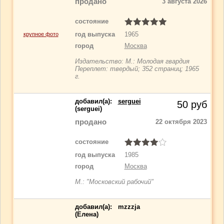
продано
3 августа 2026
состояние
год выпуска
1965
крупное фото
город
Москва
Издательство: М.: Молодая гвардия
Переплет: твердый; 352 страниц; 1965
г.
добавил(a):
serguei
50
руб
(serguei)
продано
22 октября 2023
состояние
год выпуска
1985
город
Москва
М.: "Московский рабочий"
добавил(a):
mzzzja
(Елена)