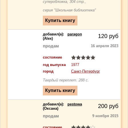
суперобложка, 304 стр.,
серия "Школьная библиотека"
добавил(a):
paragon
120
руб
(Alex)
продам
16 апреля 2023
состояние
год выпуска
1977
город
Санкт-Петербург
Твердый переплет. 288 с.
добавил(a):
pestowa
200
руб
(Оксана)
продам
9 ноября 2015
состояние