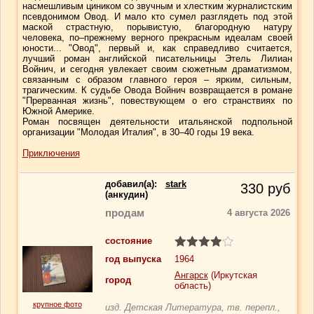
насмешливым циником со звучным и хлестким журналистским
псевдонимом Овод. И мало кто сумел разглядеть под этой
маской страстную, порывистую, благородную натуру
человека, по–прежнему верного прекрасным идеалам своей
юности... "Овод", первый и, как справедливо считается,
лучший роман английской писательницы Этель Лилиан
Войнич, и сегодня увлекает своим сюжетным драматизмом,
связанным с образом главного героя – ярким, сильным,
трагическим. К судьбе Овода Войнич возвращается в романе
"Прерванная жизнь", повествующем о его странствиях по
Южной Америке.
Роман посвящен деятельности итальянской подпольной
организации "Молодая Италия", в 30–40 годы 19 века.
Приключения
добавил(a):
stark
330
руб
(анкудин)
продам
4 августа 2026
состояние
год выпуска
1964
Ангарск
(Иркутская
город
область)
крупное фото
изд. Детская Литература, тв. перепл.,