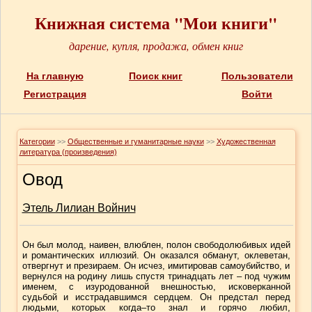
Книжная система "Мои книги"
дарение, купля, продажа, обмен книг
На главную
Поиск книг
Пользователи
Регистрация
Войти
Категории
>>
Общественные и гуманитарные науки
>>
Художественная
литература (произведения)
Овод
Этель Лилиан Войнич
Он был молод, наивен, влюблен, полон свободолюбивых идей
и романтических иллюзий. Он оказался обманут, оклеветан,
отвергнут и презираем. Он исчез, имитировав самоубийство, и
вернулся на родину лишь спустя тринадцать лет – под чужим
именем, с изуродованной внешностью, исковерканной
судьбой и исстрадавшимся сердцем. Он предстал перед
людьми, которых когда–то знал и горячо любил,