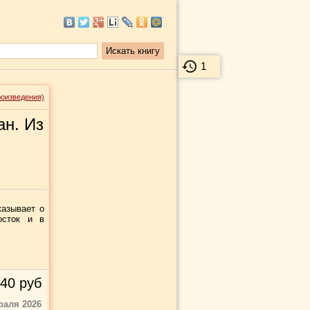
1
роизведения)
ан. Из
казывает о
осток и в
40
руб
раля 2026