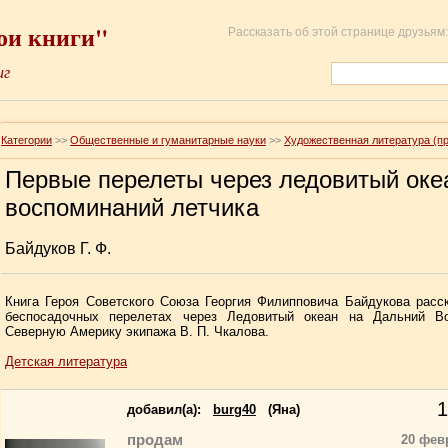
ои книги"
Рассказать об этой странице друзьям:
иг
Категории
>>
Общественные и гуманитарные науки
>>
Художественная литература (п
Первые перелеты через ледовитый оке
воспоминаний летчика
Байдуков Г. Ф.
Книга Героя Советского Союза Георгия Филипповича Байдукова расс
беспосадочных перелетах через Ледовитый океан на Дальний В
Северную Америку экипажа В. П. Чкалова.
Детская литература
1
добавил(a):
burg40
(Яна)
продам
20 фев