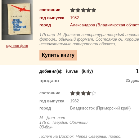
состояние
год выпуска
1982
город
Александров
(Владимирская област
175 стр. М. Детская литература твердый перепл
фотоил., обычный формат. Состояние оч. хороше
незначительные потертости обложки,.
крупное фото
1
добавил(a):
iurvas
(iuriy)
продано
25 дек
состояние
год выпуска
1982
город
Владивосток
(Приморский край)
М.: Дет. лит.
175 с. Твердый Обычный
03-бпк-
Полет на Восток. Через Северный полюс.