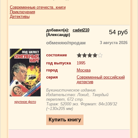
Современные отечеств. книги
Приключения
Детективы
добавил(a):
cadet210
54
руб
(Александр)
обменяю/продам
3 августа 2026
состояние
год выпуска
1995
город
Москва
серия
Современный российский
детектив
Букинистическое издание.
Издательство: Локид,. Твердый
переплет, 672 стр.
крупное фото
Тираж: 52000 экз. Формат: 84x108/32
(~130х205 мм)