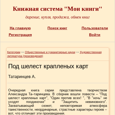
Книжная система "Мои книги"
дарение, купля, продажа, обмен книг
На главную
Поиск книг
Пользователи
Регистрация
Войти
Категории
>>
Общественные и гуманитарные науки
>>
Художественная
литература (произведения)
Под шелест крапленых карт
Татаринцев А.
Очередная книга серии представлена творчеством
Александра Та–таринцева. В сборник вошли повести – "Под
шелест крапленых карт", "Один против всех! ", "В "ночь" не
уходят поодиночке" и "Защитить невиновного".
Захватывающий сюжет, неповторимая атмосфера
таинственности, неординарные, страстные характеры героев –
вот, что отличает эти произведения.