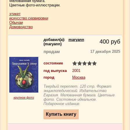
Мелованная бумага.
Цветные фото-иллюстрации.
этикет
искусство сервировки
Обычаи
Домоводство
добавил(a):
maryann
400
руб
(maryann)
продам
17 декабря 2025
состояние
год выпуска
2001
город
Москва
Твердый переплет. 120 стр. Формат
энциклопедический. Издательство
Евразия. Мелованная бумага. Цветные
крупное фото
фото. Состояние идеальное.
Подарочное издание.