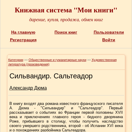
Книжная система "Мои книги"
дарение, купля, продажа, обмен книг
На главную
Поиск книг
Пользователи
Регистрация
Войти
Категории
>>
Общественные и гуманитарные науки
>>
Художественная
литература (произведения)
Сильвандир. Сальтеадор
Александр Дюма
В книгу входят два романа известного французского писателя
А. Дюма - "Сильвандир" и "Сальтеадор". Первый
рассказывает о событиях во Франции первой половины XVII
века и приключениях главного героя - бедного дворянина
Роже, прибывшего в столицу, чтобы получить наследство
своего умершего родственника, второй - об Испании XVI века
и о похождениях разбойника Сальтеадора.