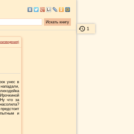
1
роизведения)
рок унес в
 нападали,
–лиходейка
 Ирочкиной
 Ну что за
 насолила?
 предстоит
опытным и