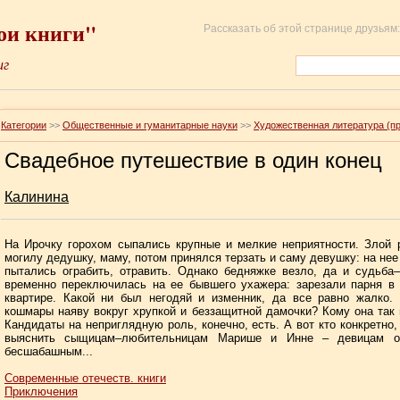
ои книги"
Рассказать об этой странице друзьям:
иг
Категории
>>
Общественные и гуманитарные науки
>>
Художественная литература (п
Свадебное путешествие в один конец
Калинина
На Ирочку горохом сыпались крупные и мелкие неприятности. Злой 
могилу дедушку, маму, потом принялся терзать и саму девушку: на нее
пытались ограбить, отравить. Однако бедняжке везло, да и судьба
временно переключилась на ее бывшего ухажера: зарезали парня в
квартире. Какой ни был негодяй и изменник, да все равно жалко.
кошмары наяву вокруг хрупкой и беззащитной дамочки? Кому она так
Кандидаты на неприглядную роль, конечно, есть. А вот кто конкретно,
выяснить сыщицам–любительницам Марише и Инне – девицам 
бесшабашным...
Современные отечеств. книги
Приключения