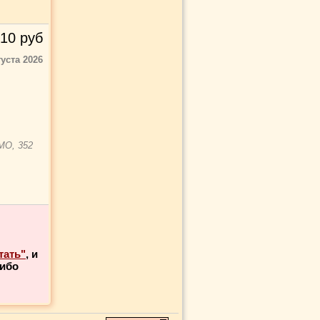
10
руб
густа 2026
МО, 352
тать"
, и
либо